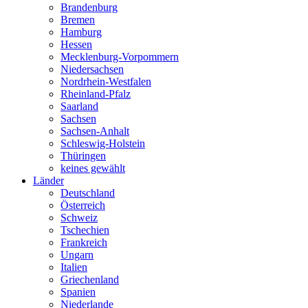
Brandenburg
Bremen
Hamburg
Hessen
Mecklenburg-Vorpommern
Niedersachsen
Nordrhein-Westfalen
Rheinland-Pfalz
Saarland
Sachsen
Sachsen-Anhalt
Schleswig-Holstein
Thüringen
keines gewählt
Länder
Deutschland
Österreich
Schweiz
Tschechien
Frankreich
Ungarn
Italien
Griechenland
Spanien
Niederlande