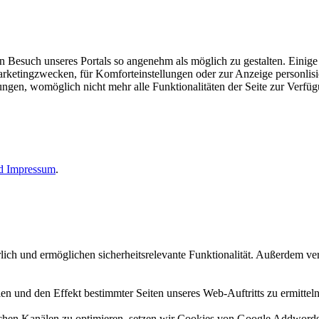
esuch unseres Portals so angenehm als möglich zu gestalten. Einige d
rketingzwecken, für Komforteinstellungen oder zur Anzeige personlisie
llungen, womöglich nicht mehr alle Funktionalitäten der Seite zur Verfü
nd
Impressum
.
erlich und ermöglichen sicherheitsrelevante Funktionalität. Außerdem 
n und den Effekt bestimmter Seiten unseres Web-Auftritts zu ermitteln
n Kanälen zu optimieren, setzen wir Cookies von Google Addwords un