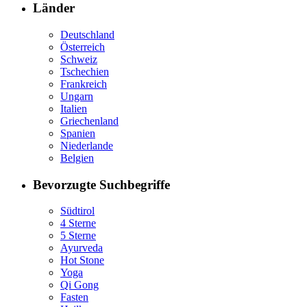
Länder
Deutschland
Österreich
Schweiz
Tschechien
Frankreich
Ungarn
Italien
Griechenland
Spanien
Niederlande
Belgien
Bevorzugte Suchbegriffe
Südtirol
4 Sterne
5 Sterne
Ayurveda
Hot Stone
Yoga
Qi Gong
Fasten