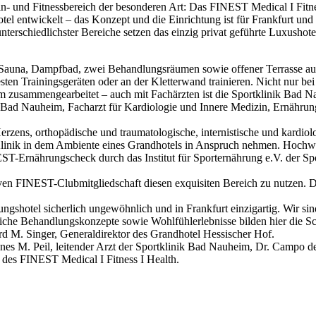
zin- und Fitnessbereich der besonderen Art: Das FINEST Medical I Fi
el entwickelt – das Konzept und die Einrichtung ist für Frankfurt und
terschiedlichster Bereiche setzen das einzig privat geführte Luxushot
Sauna, Dampfbad, zwei Behandlungsräumen sowie offener Terrasse auf
en Trainingsgeräten oder an der Kletterwand trainieren. Nicht nur b
 zusammengearbeitet – auch mit Fachärzten ist die Sportklinik Bad Na
 Bad Nauheim, Facharzt für Kardiologie und Innere Medizin, Ernähru
ens, orthopädische und traumatologische, internistische und kardiol
linik in dem Ambiente eines Grandhotels in Anspruch nehmen. Hochwe
NEST-Ernährungscheck durch das Institut für Sporternährung e.V. der
n FINEST-Clubmitgliedschaft diesen exquisiten Bereich zu nutzen. Die 
gungshotel sicherlich ungewöhnlich und in Frankfurt einzigartig. Wir s
liche Behandlungskonzepte sowie Wohlfühlerlebnisse bilden hier die 
rd M. Singer, Generaldirektor des Grandhotel Hessischer Hof.
nes M. Peil, leitender Arzt der Sportklinik Bad Nauheim, Dr. Campo d
 des FINEST Medical I Fitness I Health.