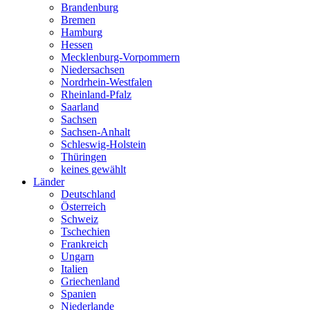
Brandenburg
Bremen
Hamburg
Hessen
Mecklenburg-Vorpommern
Niedersachsen
Nordrhein-Westfalen
Rheinland-Pfalz
Saarland
Sachsen
Sachsen-Anhalt
Schleswig-Holstein
Thüringen
keines gewählt
Länder
Deutschland
Österreich
Schweiz
Tschechien
Frankreich
Ungarn
Italien
Griechenland
Spanien
Niederlande