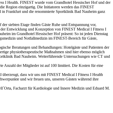
tness I Health. FINEST wurde vom Grandhotel Hessischer Hof und der
 die Region einzigartig. Die Initiatoren werden das FINEST
el in Frankfurt und die renommierte Sportklinik Bad Nauheim ganz
 der siebten Etage finden Gäste Ruhe und Entspannung vor,
ei der Entwicklung und Konzeption von FINEST Medical I Fitness I
uheim im Grandhotel Hessischer Hof präsent: So ist jeden Dienstag
ngsmedizin und Notfallmedizin im FINEST-Bereich für Gäste,
ogische Beratungen und Behandlungen: Hotelgäste und Patienten der
rtige physiotherapeutische Maßnahmen sind hier ebenso möglich
 Sportklinik Bad Nauheim. Weiterführende Untersuchungen wie CT und
Anzahl der Mitglieder ist auf 100 limitiert. Die Kosten für eine
ind überzeugt, dass wir uns mit FINEST Medical I Fitness I Health
Schwerpunkte und wir freuen uns, unseren Gästen während ihre
ell´Orta, Facharzt für Kardiologie und Innere Medizin und Eduard M.