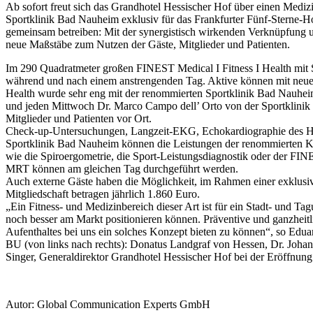
Ab sofort freut sich das Grandhotel Hessischer Hof über einen Medi
Sportklinik Bad Nauheim exklusiv für das Frankfurter Fünf-Sterne-Hot
gemeinsam betreiben: Mit der synergistisch wirkenden Verknüpfung un
neue Maßstäbe zum Nutzen der Gäste, Mitglieder und Patienten.
Im 290 Quadratmeter großen FINEST Medical I Fitness I Health mit 
während und nach einem anstrengenden Tag. Aktive können mit neuest
Health wurde sehr eng mit der renommierten Sportklinik Bad Nauheim
und jeden Mittwoch Dr. Marco Campo dell’ Orto von der Sportklinik
Mitglieder und Patienten vor Ort.
Check-up-Untersuchungen, Langzeit-EKG, Echokardiographie des Herz
Sportklinik Bad Nauheim können die Leistungen der renommierten K
wie die Spiroergometrie, die Sport-Leistungsdiagnostik oder der FI
MRT können am gleichen Tag durchgeführt werden.
Auch externe Gäste haben die Möglichkeit, im Rahmen einer exklusive
Mitgliedschaft betragen jährlich 1.860 Euro.
„Ein Fitness- und Medizinbereich dieser Art ist für ein Stadt- und Ta
noch besser am Markt positionieren können. Präventive und ganzheit
Aufenthaltes bei uns ein solches Konzept bieten zu können“, so Edua
BU (von links nach rechts): Donatus Landgraf von Hessen, Dr. Johan
Singer, Generaldirektor Grandhotel Hessischer Hof bei der Eröffnung
Autor: Global Communication Experts GmbH