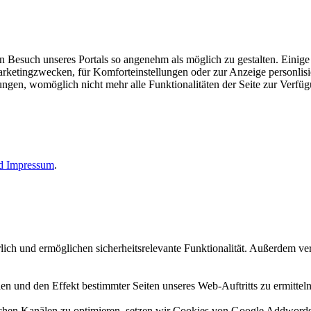
esuch unseres Portals so angenehm als möglich zu gestalten. Einige d
rketingzwecken, für Komforteinstellungen oder zur Anzeige personlisie
llungen, womöglich nicht mehr alle Funktionalitäten der Seite zur Verfü
nd
Impressum
.
erlich und ermöglichen sicherheitsrelevante Funktionalität. Außerdem 
n und den Effekt bestimmter Seiten unseres Web-Auftritts zu ermitteln
n Kanälen zu optimieren, setzen wir Cookies von Google Addwords un