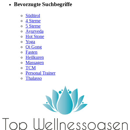
Bevorzugte Suchbegriffe
Südtirol
4 Sterne
5 Sterne
Ayurveda
Hot Stone
Yoga
Qi Gong
Fasten
Heilkuren
Massagen
TCM
Personal Trainer
Thalasso