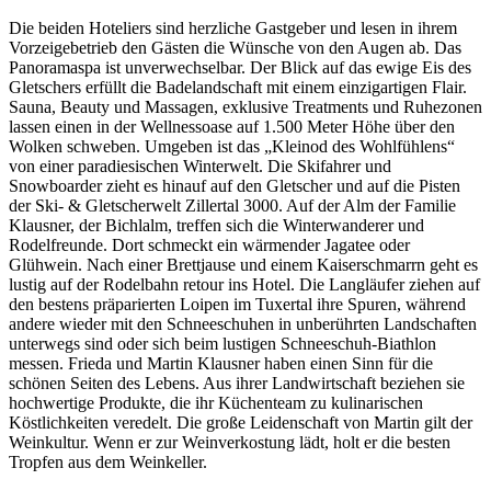
Die beiden Hoteliers sind herzliche Gastgeber und lesen in ihrem
Vorzeigebetrieb den Gästen die Wünsche von den Augen ab. Das
Panoramaspa ist unverwechselbar. Der Blick auf das ewige Eis des
Gletschers erfüllt die Badelandschaft mit einem einzigartigen Flair.
Sauna, Beauty und Massagen, exklusive Treatments und Ruhezonen
lassen einen in der Wellnessoase auf 1.500 Meter Höhe über den
Wolken schweben. Umgeben ist das „Kleinod des Wohlfühlens“
von einer paradiesischen Winterwelt. Die Skifahrer und
Snowboarder zieht es hinauf auf den Gletscher und auf die Pisten
der Ski- & Gletscherwelt Zillertal 3000. Auf der Alm der Familie
Klausner, der Bichlalm, treffen sich die Winterwanderer und
Rodelfreunde. Dort schmeckt ein wärmender Jagatee oder
Glühwein. Nach einer Brettjause und einem Kaiserschmarrn geht es
lustig auf der Rodelbahn retour ins Hotel. Die Langläufer ziehen auf
den bestens präparierten Loipen im Tuxertal ihre Spuren, während
andere wieder mit den Schneeschuhen in unberührten Landschaften
unterwegs sind oder sich beim lustigen Schneeschuh-Biathlon
messen. Frieda und Martin Klausner haben einen Sinn für die
schönen Seiten des Lebens. Aus ihrer Landwirtschaft beziehen sie
hochwertige Produkte, die ihr Küchenteam zu kulinarischen
Köstlichkeiten veredelt. Die große Leidenschaft von Martin gilt der
Weinkultur. Wenn er zur Weinverkostung lädt, holt er die besten
Tropfen aus dem Weinkeller.