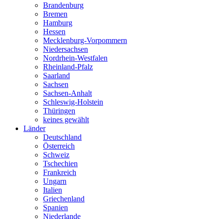
Brandenburg
Bremen
Hamburg
Hessen
Mecklenburg-Vorpommern
Niedersachsen
Nordrhein-Westfalen
Rheinland-Pfalz
Saarland
Sachsen
Sachsen-Anhalt
Schleswig-Holstein
Thüringen
keines gewählt
Länder
Deutschland
Österreich
Schweiz
Tschechien
Frankreich
Ungarn
Italien
Griechenland
Spanien
Niederlande