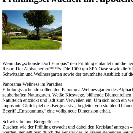
Wenn das „schönste Dorf Europas“ den Frühling einläutet und die herr
Resort Der Alpbacherhof****s. Die 1000 qm SPA Oase sowie die Vielz
Schwitzalm und Wellnessgarten sowie der traumhafte Ausblick auf di
Panorama-Wellness im Paradies
Erholungssuchende sollten den Panorama-Wellnessgarten des Alpbache
zauberhaften Naturgarten. Weiße Kieswege, blühende Blumenreihen u
Naturteich entzückt und lädt zum Verweilen ein. Um sich noch ein wen
imposante Gipfelspiel des Bergmassivs, begleitet von strahlend blaue
Begriff „Entspannung“ eine völlig neue Dimension erhält.
Schwitzalm und Berggeflüster
Zusehen wie der Frühling erwacht und dabei den Kreislauf anregen –
werden, genießt man durch die Fenster der im Freien stehenden Sau