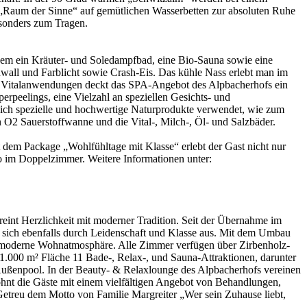
„Raum der Sinne“ auf gemütlichen Wasserbetten zur absoluten Ruhe
esonders zum Tragen.
udem ein Kräuter- und Soledampfbad, eine Bio-Sauna sowie eine
wall und Farblicht sowie Crash-Eis. Das kühle Nass erlebt man im
d Vitalanwendungen deckt das SPA-Angebot des Alpbacherhofs ein
peelings, eine Vielzahl an speziellen Gesichts- und
ch spezielle und hochwertige Naturprodukte verwendet, wie zum
n O2 Sauerstoffwanne und die Vital-, Milch-, Öl- und Salzbäder.
t dem Package „Wohlfühltage mit Klasse“ erlebt der Gast nicht nur
ro im Doppelzimmer. Weitere Informationen unter:
eint Herzlichkeit mit moderner Tradition. Seit der Übernahme im
et sich ebenfalls durch Leidenschaft und Klasse aus. Mit dem Umbau
 moderne Wohnatmosphäre. Alle Zimmer verfügen über Zirbenholz-
1.000 m² Fläche 11 Bade-, Relax-, und Sauna-Attraktionen, darunter
ußenpool. In der Beauty- & Relaxlounge des Alpbacherhofs vereinen
öhnt die Gäste mit einem vielfältigen Angebot von Behandlungen,
etreu dem Motto von Familie Margreiter „Wer sein Zuhause liebt,