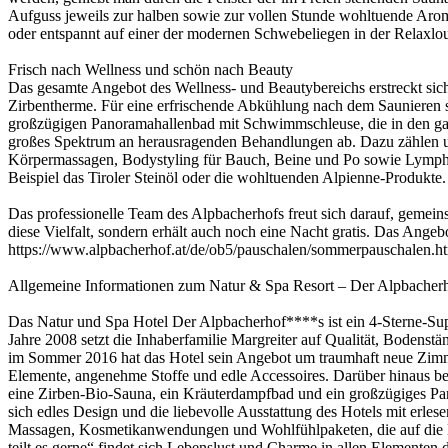
Aufguss jeweils zur halben sowie zur vollen Stunde wohltuende Aro
oder entspannt auf einer der modernen Schwebeliegen in der Relaxl
Frisch nach Wellness und schön nach Beauty
Das gesamte Angebot des Wellness- und Beautybereichs erstreckt sich
Zirbentherme. Für eine erfrischende Abkühlung nach dem Saunieren s
großzügigen Panoramahallenbad mit Schwimmschleuse, die in den ga
großes Spektrum an herausragenden Behandlungen ab. Dazu zählen un
Körpermassagen, Bodystyling für Bauch, Beine und Po sowie Lymph
Beispiel das Tiroler Steinöl oder die wohltuenden Alpienne-Produkte.
Das professionelle Team des Alpbacherhofs freut sich darauf, gemeins
diese Vielfalt, sondern erhält auch noch eine Nacht gratis. Das Ange
https://www.alpbacherhof.at/de/ob5/pauschalen/sommerpauschalen.h
Allgemeine Informationen zum Natur & Spa Resort – Der Alpbacher
Das Natur und Spa Hotel Der Alpbacherhof****s ist ein 4-Sterne-Sup
Jahre 2008 setzt die Inhaberfamilie Margreiter auf Qualität, Bodenst
im Sommer 2016 hat das Hotel sein Angebot um traumhaft neue Zimm
Elemente, angenehme Stoffe und edle Accessoires. Darüber hinaus beg
eine Zirben-Bio-Sauna, ein Kräuterdampfbad und ein großzügiges P
sich edles Design und die liebevolle Ausstattung des Hotels mit erl
Massagen, Kosmetikanwendungen und Wohlfühlpaketen, die auf die El
teilt es gerne“ findet sich Lebenslust und Charme in allen Elementen