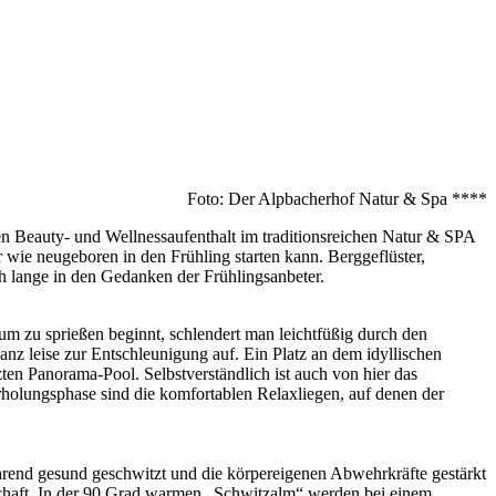
Foto: Der Alpbacherhof Natur & Spa ****
nden Beauty- und Wellnessaufenthalt im traditionsreichen Natur & SPA
ie neugeboren in den Frühling starten kann. Berggeflüster,
h lange in den Gedanken der Frühlingsanbeter.
m zu sprießen beginnt, schlendert man leichtfüßig durch den
 leise zur Entschleunigung auf. Ein Platz an dem idyllischen
ten Panorama-Pool. Selbstverständlich ist auch von hier das
Erholungsphase sind die komfortablen Relaxliegen, auf denen der
hrend gesund geschwitzt und die körpereigenen Abwehrkräfte gestärkt
schaft. In der 90 Grad warmen „Schwitzalm“ werden bei einem