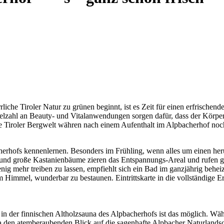
liche Tiroler Natur zu grünen beginnt, ist es Zeit für einen erfrische
ahl an Beauty- und Vitalanwendungen sorgen dafür, dass der Körper w
e Tiroler Bergwelt währen nach einem Aufenthalt im Alpbacherhof noc
rhofs kennenlernen. Besonders im Frühling, wenn alles um einen heru
nd große Kastanienbäume zieren das Entspannungs-Areal und rufen ganz
ig mehr treiben zu lassen, empfiehlt sich ein Bad im ganzjährig beheiz
m Himmel, wunderbar zu bestaunen. Eintrittskarte in die vollständige 
 in der finnischen Altholzsauna des Alpbacherhofs ist das möglich. Wä
na den atemberaubenden Blick auf die sagenhafte Alpbacher Naturland