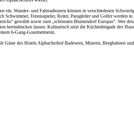
en ein. Wander- und Fahrradtouren können in verschiedenen Schwieri
h Schwimmer, Tennisspieler, Reiter, Paragleiter und Golfer werden in 
erreichs“ gewählt sowie zum „schönsten Blumendorf Europas“. Wer den
n beeindrucken lassen. Kulinarisch setzt die Küchenbrigade des Haus
d einem 6-Gang-Gourmetmenü.
le Gäste des Hotels Alpbacherhof Badeseen, Museen, Bergbahnen und v