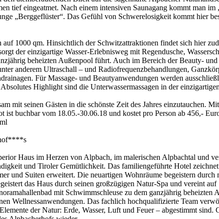
men tief eingeatmet. Nach einem intensiven Saunagang kommt man im 
ounge „Berggeflüster“. Das Gefühl von Schwerelosigkeit kommt hier b
 auf 1000 qm. Hinsichtlich der Schwitzattraktionen findet sich hier z
orgt der einzigartige Wasser-Erlebnisweg mit Regendusche, Wassersch
nzjährig beheizten Außenpool führt. Auch im Bereich der Beauty- un
ter anderem Ultraschall – und Radiofrequenzbehandlungen, Ganzkörper
drainagen. Für Massage- und Beautyanwendungen werden ausschließli
 Absolutes Highlight sind die Unterwassermassagen in der einzigartige
am mit seinen Gästen in die schönste Zeit des Jahres einzutauchen. Mi
bot ist buchbar vom 18.05.-30.06.18 und kostet pro Person ab 456,- Eu
tml
hof****s
erior Haus im Herzen von Alpbach, im malerischen Alpbachtal und ver
ändigkeit und Tiroler Gemütlichkeit. Das familiengeführte Hotel zeichn
er und Suiten erweitert. Die neuartigen Wohnräume begeistern durch
eistert das Haus durch seinen großzügigen Natur-Spa und vereint auf 
anoramahallenbad mit Schwimmschleuse zu dem ganzjährig beheizten A
esenen Wellnessanwendungen. Das fachlich hochqualifizierte Team verw
emente der Natur: Erde, Wasser, Luft und Feuer – abgestimmt sind. G
 des Alpbacherhofs wieder.