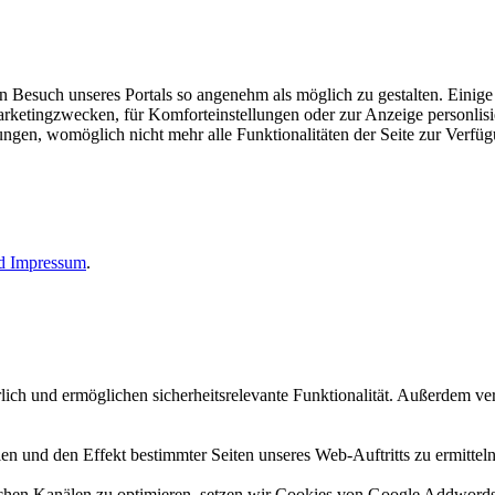
esuch unseres Portals so angenehm als möglich zu gestalten. Einige d
rketingzwecken, für Komforteinstellungen oder zur Anzeige personlisie
llungen, womöglich nicht mehr alle Funktionalitäten der Seite zur Verfü
nd
Impressum
.
erlich und ermöglichen sicherheitsrelevante Funktionalität. Außerdem 
n und den Effekt bestimmter Seiten unseres Web-Auftritts zu ermitteln
n Kanälen zu optimieren, setzen wir Cookies von Google Addwords un