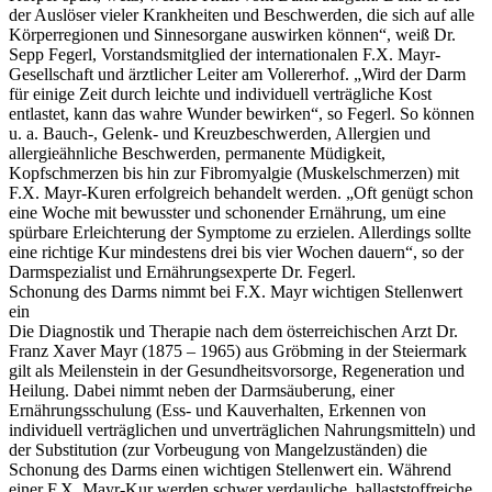
der Auslöser vieler Krankheiten und Beschwerden, die sich auf alle
Körperregionen und Sinnesorgane auswirken können“, weiß Dr.
Sepp Fegerl, Vorstandsmitglied der internationalen F.X. Mayr-
Gesellschaft und ärztlicher Leiter am Vollererhof. „Wird der Darm
für einige Zeit durch leichte und individuell verträgliche Kost
entlastet, kann das wahre Wunder bewirken“, so Fegerl. So können
u. a. Bauch-, Gelenk- und Kreuzbeschwerden, Allergien und
allergieähnliche Beschwerden, permanente Müdigkeit,
Kopfschmerzen bis hin zur Fibromyalgie (Muskelschmerzen) mit
F.X. Mayr-Kuren erfolgreich behandelt werden. „Oft genügt schon
eine Woche mit bewusster und schonender Ernährung, um eine
spürbare Erleichterung der Symptome zu erzielen. Allerdings sollte
eine richtige Kur mindestens drei bis vier Wochen dauern“, so der
Darmspezialist und Ernährungsexperte Dr. Fegerl.
Schonung des Darms nimmt bei F.X. Mayr wichtigen Stellenwert
ein
Die Diagnostik und Therapie nach dem österreichischen Arzt Dr.
Franz Xaver Mayr (1875 – 1965) aus Gröbming in der Steiermark
gilt als Meilenstein in der Gesundheitsvorsorge, Regeneration und
Heilung. Dabei nimmt neben der Darmsäuberung, einer
Ernährungsschulung (Ess- und Kauverhalten, Erkennen von
individuell verträglichen und unverträglichen Nahrungsmitteln) und
der Substitution (zur Vorbeugung von Mangelzuständen) die
Schonung des Darms einen wichtigen Stellenwert ein. Während
einer F.X. Mayr-Kur werden schwer verdauliche, ballaststoffreiche