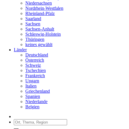
Niedersachsen
Nordrhein-Westfalen
Rheinland-Pfalz
Saarland
Sachsen
Sachsen-Anhalt
Schleswig-Holstein
Thüringen
keines gewählt
Länder
Deutschland
Österreich
Schweiz
Tschechien
Frankreich
Ungarn
Italien
Griechenland
Spanien
Niederlande
Belgien