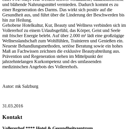
und blähende Nahrungsmittel vermieden. Dadurch kommt es zu
einer Regeneration des Darms. Das wirkt sich positiv auf die
Gesundheit aus, und führt über die Linderung der Beschwerden bis
hin zur Heilung.
Gehobene Hotelkultur, Kur, Beauty und Wellness verbinden sich im
Vollererhof zu einem Urlaubsgefühl, das Körper, Geist und Seele
mit frischer Energie belebt. Auf über 2.000 m² lädt eine großzügige
Wellnesslandschaft zum Wohlfühlen, Trainieren und Genießen ein.
Neueste Behandlungsmethoden, seriöse Beratung sowie ein hohes
Maß an Fachwissen zeichnen die exklusive Beautyabteilung aus.
Prävention und Regeneration stehen im Mittelpunkt der
jahrzehntelangen Kurkompetenz und des umfassenden
medizinischen Angebots des Vollererhofs.
Autor: mk Salzburg
31.03.2016
Kontakt
Vollererhof **** Hotel & Gesundheitszentrum