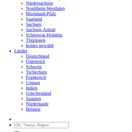
Niedersachsen
Nordrhein-Westfalen
Rheinland-Pfalz
Saarland
Sachsen
Sachsen-Anhalt
Schleswig-Holstein
Thüringen
keines gewählt
Länder
Deutschland
Österreich
Schweiz
Tschechien
Frankreich
Ungarn
Italien
Griechenland
Spanien
Niederlande
Belgien