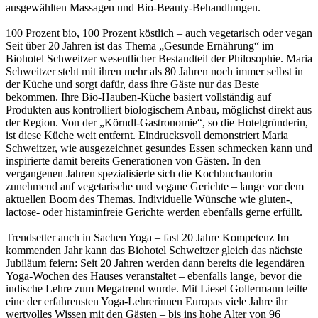
ausgewählten Massagen und Bio-Beauty-Behandlungen.
100 Prozent bio, 100 Prozent köstlich – auch vegetarisch oder vegan
Seit über 20 Jahren ist das Thema „Gesunde Ernährung“ im
Biohotel Schweitzer wesentlicher Bestandteil der Philosophie. Maria
Schweitzer steht mit ihren mehr als 80 Jahren noch immer selbst in
der Küche und sorgt dafür, dass ihre Gäste nur das Beste
bekommen. Ihre Bio-Hauben-Küche basiert vollständig auf
Produkten aus kontrolliert biologischem Anbau, möglichst direkt aus
der Region. Von der „Körndl-Gastronomie“, so die Hotelgründerin,
ist diese Küche weit entfernt. Eindrucksvoll demonstriert Maria
Schweitzer, wie ausgezeichnet gesundes Essen schmecken kann und
inspirierte damit bereits Generationen von Gästen. In den
vergangenen Jahren spezialisierte sich die Kochbuchautorin
zunehmend auf vegetarische und vegane Gerichte – lange vor dem
aktuellen Boom des Themas. Individuelle Wünsche wie gluten-,
lactose- oder histaminfreie Gerichte werden ebenfalls gerne erfüllt.
Trendsetter auch in Sachen Yoga – fast 20 Jahre Kompetenz Im
kommenden Jahr kann das Biohotel Schweitzer gleich das nächste
Jubiläum feiern: Seit 20 Jahren werden dann bereits die legendären
Yoga-Wochen des Hauses veranstaltet – ebenfalls lange, bevor die
indische Lehre zum Megatrend wurde. Mit Liesel Goltermann teilte
eine der erfahrensten Yoga-Lehrerinnen Europas viele Jahre ihr
wertvolles Wissen mit den Gästen – bis ins hohe Alter von 96