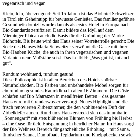
vegetarisch und vegan
Klein, fein, überzeugend: Seit 15 Jahren ist das Biohotel Schweitzer
in Tirol ein Geheimtipp für bewusste Genießer. Das familiengeführte
Gesundheitsdomizil wurde damals als erstes Hotel in Europa nach
Bio-Standards zertifiziert. Damit bildete das Idyll auf dem
Mieminger Plateau auch die Basis für die Gründung der Marke
Biohotels. Bis heute wird das Haus seiner Vorreiterrolle gerecht: Die
Seele des Hauses Maria Schweitzer verwöhnt die Gäste mit ihrer
Bio-Hauben Küche, die auch in ihren vegetarischen und veganen
Varianten neue Maßstäbe setzt. Das Leitbild: „Was gut ist, tut auch
gut“.
Rundum wohltuend, rundum gesund
Diese Philosophie ist in allen Bereichen des Hotels spürbar:
Naturholzböden, Bio-Farben und unbehandelte Möbel sorgen für
ein rundum gesundes Raumklima in allen 16 Zimmern. Die Gäste
schlafen auf Bio-Matratzen in metallfreien Betten – das gesamte
Haus wird mit Granderwasser versorgt. Neues Highlight sind die
frisch renovierten Zirbenzimmer, die den wohltuenden Duft der
Zirbelkiefer atmen. Rund ums Haus erstreckt sich das traumhafte
„Sonnengartl“ mit stets blühenden Blumen von Frühling bis Herbst
– eine Oase für tiefe Entspannung in herrlicher Natur. Im Haus sorgt
der Bio-Wellness-Bereich für ganzheitliche Erholung – mit Sauna,
finnischer Sauna, Dampfbad, Tepidarium und Kneippbecken sowie