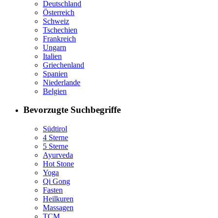
Deutschland
Österreich
Schweiz
Tschechien
Frankreich
Ungarn
Italien
Griechenland
Spanien
Niederlande
Belgien
Bevorzugte Suchbegriffe
Südtirol
4 Sterne
5 Sterne
Ayurveda
Hot Stone
Yoga
Qi Gong
Fasten
Heilkuren
Massagen
TCM