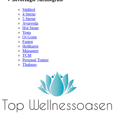
Südtirol
4 Sterne
5 Sterne
Ayurveda
Hot Stone
Yoga
Qi Gong
Fasten
Heilkuren
Massagen
TCM
Personal Trainer
Thalasso