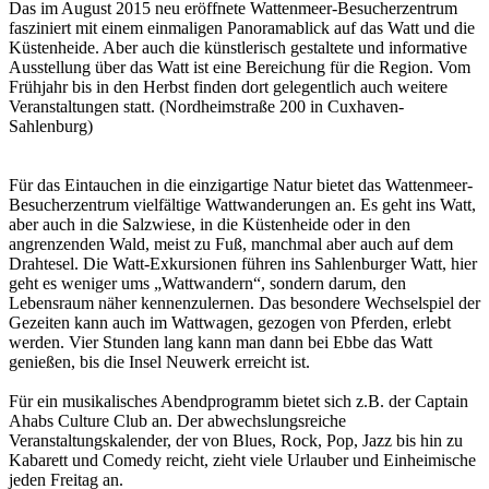
Das im August 2015 neu eröffnete Wattenmeer-Besucherzentrum
fasziniert mit einem einmaligen Panoramablick auf das Watt und die
Küstenheide. Aber auch die künstlerisch gestaltete und informative
Ausstellung über das Watt ist eine Bereichung für die Region. Vom
Frühjahr bis in den Herbst finden dort gelegentlich auch weitere
Veranstaltungen statt. (Nordheimstraße 200 in Cuxhaven-
Sahlenburg)
Für das Eintauchen in die einzigartige Natur bietet das Wattenmeer-
Besucherzentrum vielfältige Wattwanderungen an. Es geht ins Watt,
aber auch in die Salzwiese, in die Küstenheide oder in den
angrenzenden Wald, meist zu Fuß, manchmal aber auch auf dem
Drahtesel. Die Watt-Exkursionen führen ins Sahlenburger Watt, hier
geht es weniger ums „Wattwandern“, sondern darum, den
Lebensraum näher kennenzulernen. Das besondere Wechselspiel der
Gezeiten kann auch im Wattwagen, gezogen von Pferden, erlebt
werden. Vier Stunden lang kann man dann bei Ebbe das Watt
genießen, bis die Insel Neuwerk erreicht ist.
Für ein musikalisches Abendprogramm bietet sich z.B. der Captain
Ahabs Culture Club an. Der abwechslungsreiche
Veranstaltungskalender, der von Blues, Rock, Pop, Jazz bis hin zu
Kabarett und Comedy reicht, zieht viele Urlauber und Einheimische
jeden Freitag an.