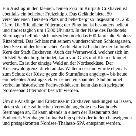
Ein Ausflug in den kleinen, feinen Zoo im Kurpark Cuxhaven ist
ebenfalls ein beliebter Freizeittipp. Das Gelände bietet 50
verschiedenen Tierarten Platz und beherbergt so insgesamt ca. 250
Tiere. Die öffentliche Fütterung der Pinguine ist besonders beliebt
und findet täglich um 15:00 Uhr statt. In der Nähe des Badhotels
Sternhagen befindet sich außerdem noch das 600 Jahre alte Schloss
Ritzebüttel. Das Schloss mit seinem wunderschönen Schlossgarten,
dem See und der historischen Architektur ist bis heute der kulturelle
Kern der Stadt Cuxhaven. Auch der Wernerwald, welcher sich im
Ortsteil Sahlenburg befindet, kann von Groß und Klein erkundet
werden. Es ist der einzige Wald an der Nordseeküste. Der
Küstenwald grenzt direkt an das Wattenmeer und wurde ehemals
zum Schutz der Küste gegen die Sturmfluten angelegt – bis heute
ein beliebtes Ausflugsziel. Für einen entspannten Stadtbummel
vorbei an historischen Fachwerkhäusern kann das nah gelegene
Nordseebad Otterndorf besucht werden.
Um die Ausflüge und Erlebnisse in Cuxhaven ausklingen zu lassen,
bieten sich die zahlreichen Verwöhnangebote des Badhotels
Sternhagen an. Es kann abends in einem der Restaurants des
Badhotels Sternhagen kulinarisch gespeist oder in dem hauseigenen
und preisgekrönten Nordsee-Thalasso-SPA entspannt werden.