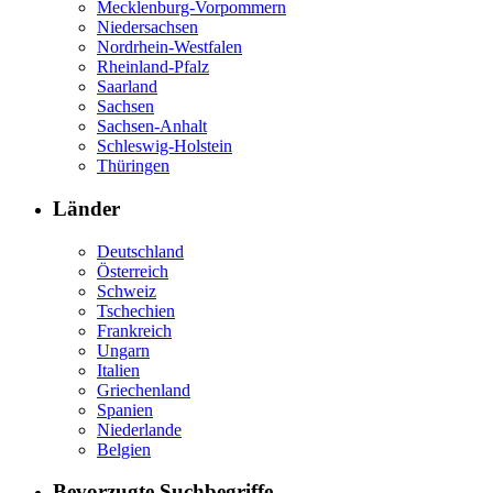
Mecklenburg-Vorpommern
Niedersachsen
Nordrhein-Westfalen
Rheinland-Pfalz
Saarland
Sachsen
Sachsen-Anhalt
Schleswig-Holstein
Thüringen
Länder
Deutschland
Österreich
Schweiz
Tschechien
Frankreich
Ungarn
Italien
Griechenland
Spanien
Niederlande
Belgien
Bevorzugte Suchbegriffe