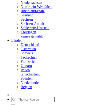
Niedersachsen
Nordrhein-Westfalen
Rheinland-Pfalz
Saarland
Sachsen
Sachsen-Anhalt
Schleswig-Holstein
Thüringen
keines gewählt
Länder
Deutschland
Österreich
Schweiz
Tschechien
Frankreich
Ungarn
Italien
Griechenland
Spanien
Niederlande
Belgien