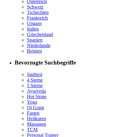
Österreich
Schweiz
Tschechien
Frankreich
Ungarn
Italien
Griechenland
Spanien
Niederlande
Belgien
Bevorzugte Suchbegriffe
Südtirol
4 Sterne
5 Sterne
Ayurveda
Hot Stone
Yoga
Qi Gong
Fasten
Heilkuren
Massagen
TCM
Personal Trainer