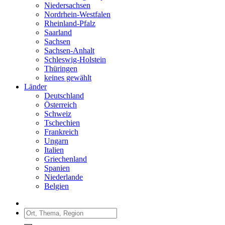
Niedersachsen
Nordrhein-Westfalen
Rheinland-Pfalz
Saarland
Sachsen
Sachsen-Anhalt
Schleswig-Holstein
Thüringen
keines gewählt
Länder
Deutschland
Österreich
Schweiz
Tschechien
Frankreich
Ungarn
Italien
Griechenland
Spanien
Niederlande
Belgien