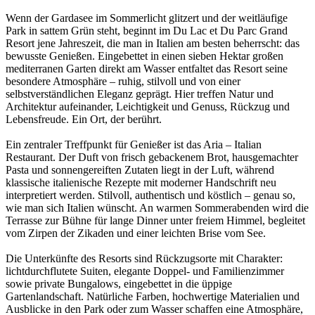
Wenn der Gardasee im Sommerlicht glitzert und der weitläufige
Park in sattem Grün steht, beginnt im Du Lac et Du Parc Grand
Resort jene Jahreszeit, die man in Italien am besten beherrscht: das
bewusste Genießen. Eingebettet in einen sieben Hektar großen
mediterranen Garten direkt am Wasser entfaltet das Resort seine
besondere Atmosphäre – ruhig, stilvoll und von einer
selbstverständlichen Eleganz geprägt. Hier treffen Natur und
Architektur aufeinander, Leichtigkeit und Genuss, Rückzug und
Lebensfreude. Ein Ort, der berührt.
Ein zentraler Treffpunkt für Genießer ist das Aria – Italian
Restaurant. Der Duft von frisch gebackenem Brot, hausgemachter
Pasta und sonnengereiften Zutaten liegt in der Luft, während
klassische italienische Rezepte mit moderner Handschrift neu
interpretiert werden. Stilvoll, authentisch und köstlich – genau so,
wie man sich Italien wünscht. An warmen Sommerabenden wird die
Terrasse zur Bühne für lange Dinner unter freiem Himmel, begleitet
vom Zirpen der Zikaden und einer leichten Brise vom See.
Die Unterkünfte des Resorts sind Rückzugsorte mit Charakter:
lichtdurchflutete Suiten, elegante Doppel- und Familienzimmer
sowie private Bungalows, eingebettet in die üppige
Gartenlandschaft. Natürliche Farben, hochwertige Materialien und
Ausblicke in den Park oder zum Wasser schaffen eine Atmosphäre,