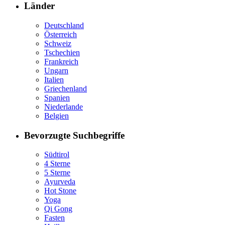
Länder
Deutschland
Österreich
Schweiz
Tschechien
Frankreich
Ungarn
Italien
Griechenland
Spanien
Niederlande
Belgien
Bevorzugte Suchbegriffe
Südtirol
4 Sterne
5 Sterne
Ayurveda
Hot Stone
Yoga
Qi Gong
Fasten