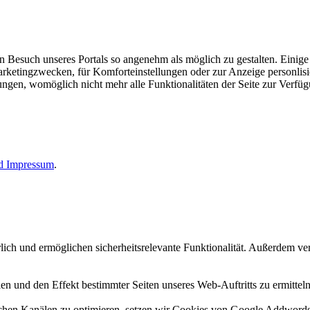
esuch unseres Portals so angenehm als möglich zu gestalten. Einige d
rketingzwecken, für Komforteinstellungen oder zur Anzeige personlisie
llungen, womöglich nicht mehr alle Funktionalitäten der Seite zur Verfü
nd
Impressum
.
erlich und ermöglichen sicherheitsrelevante Funktionalität. Außerdem 
n und den Effekt bestimmter Seiten unseres Web-Auftritts zu ermitteln
n Kanälen zu optimieren, setzen wir Cookies von Google Addwords un