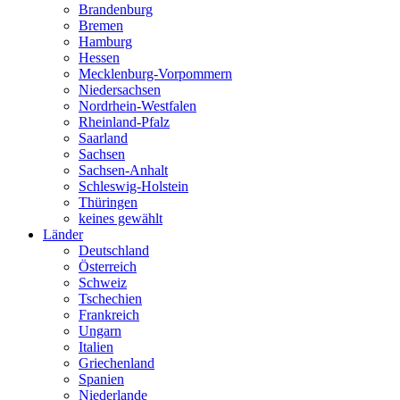
Brandenburg
Bremen
Hamburg
Hessen
Mecklenburg-Vorpommern
Niedersachsen
Nordrhein-Westfalen
Rheinland-Pfalz
Saarland
Sachsen
Sachsen-Anhalt
Schleswig-Holstein
Thüringen
keines gewählt
Länder
Deutschland
Österreich
Schweiz
Tschechien
Frankreich
Ungarn
Italien
Griechenland
Spanien
Niederlande