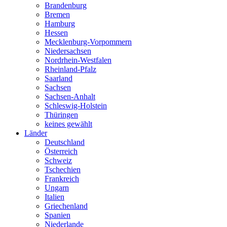
Brandenburg
Bremen
Hamburg
Hessen
Mecklenburg-Vorpommern
Niedersachsen
Nordrhein-Westfalen
Rheinland-Pfalz
Saarland
Sachsen
Sachsen-Anhalt
Schleswig-Holstein
Thüringen
keines gewählt
Länder
Deutschland
Österreich
Schweiz
Tschechien
Frankreich
Ungarn
Italien
Griechenland
Spanien
Niederlande