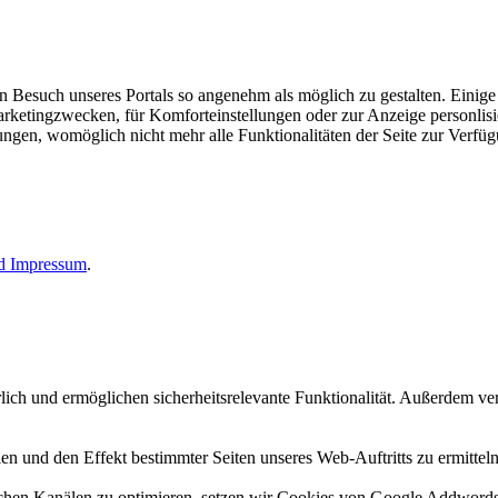
esuch unseres Portals so angenehm als möglich zu gestalten. Einige d
rketingzwecken, für Komforteinstellungen oder zur Anzeige personlisie
llungen, womöglich nicht mehr alle Funktionalitäten der Seite zur Verfü
nd
Impressum
.
erlich und ermöglichen sicherheitsrelevante Funktionalität. Außerdem 
n und den Effekt bestimmter Seiten unseres Web-Auftritts zu ermitteln
n Kanälen zu optimieren, setzen wir Cookies von Google Addwords un