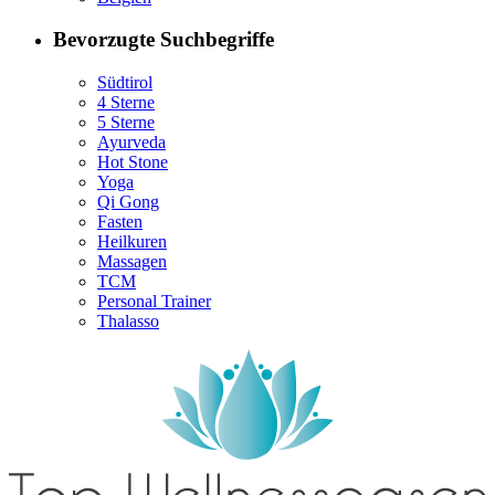
Bevorzugte Suchbegriffe
Südtirol
4 Sterne
5 Sterne
Ayurveda
Hot Stone
Yoga
Qi Gong
Fasten
Heilkuren
Massagen
TCM
Personal Trainer
Thalasso