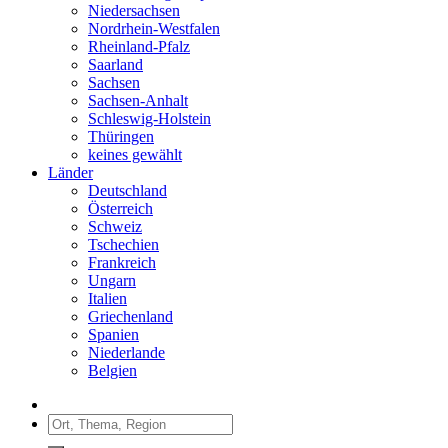
Niedersachsen
Nordrhein-Westfalen
Rheinland-Pfalz
Saarland
Sachsen
Sachsen-Anhalt
Schleswig-Holstein
Thüringen
keines gewählt
Länder
Deutschland
Österreich
Schweiz
Tschechien
Frankreich
Ungarn
Italien
Griechenland
Spanien
Niederlande
Belgien