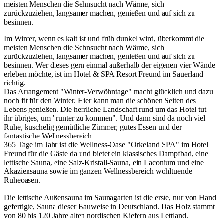
meisten Menschen die Sehnsucht nach Wärme, sich
zurückzuziehen, langsamer machen, genießen und auf sich zu
besinnen.
Im Winter, wenn es kalt ist und früh dunkel wird, überkommt die
meisten Menschen die Sehnsucht nach Wärme, sich
zurückzuziehen, langsamer machen, genießen und auf sich zu
besinnen. Wer dieses gern einmal außerhalb der eigenen vier Wände
erleben möchte, ist im Hotel & SPA Resort Freund im Sauerland
richtig.
Das Arrangement "Winter-Verwöhntage" macht glücklich und dazu
noch fit für den Winter. Hier kann man die schönen Seiten des
Lebens genießen. Die herrliche Landschaft rund um das Hotel tut
ihr übriges, um "runter zu kommen". Und dann sind da noch viel
Ruhe, kuschelig gemütliche Zimmer, gutes Essen und der
fantastische Wellnessbereich.
365 Tage im Jahr ist die Wellness-Oase "Orkeland SPA" im Hotel
Freund für die Gäste da und bietet ein klassisches Dampfbad, eine
lettische Sauna, eine Salz-Kristall-Sauna, ein Laconium und eine
Akaziensauna sowie im ganzen Wellnessbereich wohltuende
Ruheoasen.
Die lettische Außensauna im Saunagarten ist die erste, nur von Hand
gefertigte, Sauna dieser Bauweise in Deutschland. Das Holz stammt
von 80 bis 120 Jahre alten nordischen Kiefern aus Lettland.