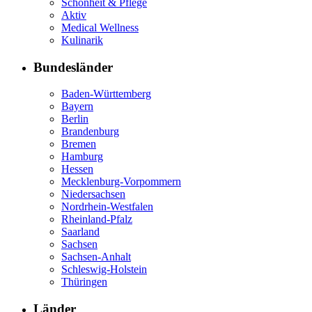
Schönheit & Pflege
Aktiv
Medical Wellness
Kulinarik
Bundesländer
Baden-Württemberg
Bayern
Berlin
Brandenburg
Bremen
Hamburg
Hessen
Mecklenburg-Vorpommern
Niedersachsen
Nordrhein-Westfalen
Rheinland-Pfalz
Saarland
Sachsen
Sachsen-Anhalt
Schleswig-Holstein
Thüringen
Länder