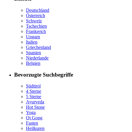
Deutschland
Österreich
Schweiz
Tschechien
Frankreich
Ungarn
Italien
Griechenland
Spanien
Niederlande
Belgien
Bevorzugte Suchbegriffe
Südtirol
4 Sterne
5 Sterne
Ayurveda
Hot Stone
Yoga
Qi Gong
Fasten
Heilkuren