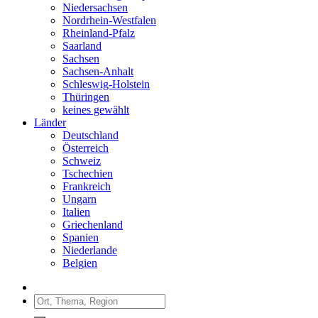
Niedersachsen
Nordrhein-Westfalen
Rheinland-Pfalz
Saarland
Sachsen
Sachsen-Anhalt
Schleswig-Holstein
Thüringen
keines gewählt
Länder
Deutschland
Österreich
Schweiz
Tschechien
Frankreich
Ungarn
Italien
Griechenland
Spanien
Niederlande
Belgien