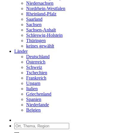
Niedersachsen
Nordrhein-Westfalen
Rheinland-Pfalz
Saarland
Sachsen
Sachsen-Anhalt
Schleswig-Holstein
Thüringen
keines gewählt
Länder
Deutschland
Österreich
Schweiz
Tschechien
Frankreich
Ungarn
Italien
Griechenland
Spanien
Niederlande
Belgien