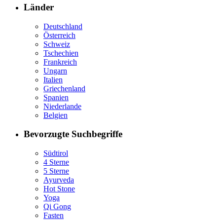
Länder
Deutschland
Österreich
Schweiz
Tschechien
Frankreich
Ungarn
Italien
Griechenland
Spanien
Niederlande
Belgien
Bevorzugte Suchbegriffe
Südtirol
4 Sterne
5 Sterne
Ayurveda
Hot Stone
Yoga
Qi Gong
Fasten