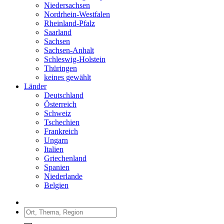
Niedersachsen
Nordrhein-Westfalen
Rheinland-Pfalz
Saarland
Sachsen
Sachsen-Anhalt
Schleswig-Holstein
Thüringen
keines gewählt
Länder
Deutschland
Österreich
Schweiz
Tschechien
Frankreich
Ungarn
Italien
Griechenland
Spanien
Niederlande
Belgien