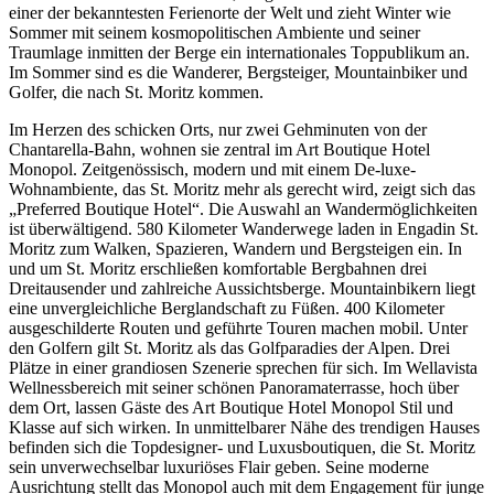
einer der bekanntesten Ferienorte der Welt und zieht Winter wie
Sommer mit seinem kosmopolitischen Ambiente und seiner
Traumlage inmitten der Berge ein internationales Toppublikum an.
Im Sommer sind es die Wanderer, Bergsteiger, Mountainbiker und
Golfer, die nach St. Moritz kommen.
Im Herzen des schicken Orts, nur zwei Gehminuten von der
Chantarella-Bahn, wohnen sie zentral im Art Boutique Hotel
Monopol. Zeitgenössisch, modern und mit einem De-luxe-
Wohnambiente, das St. Moritz mehr als gerecht wird, zeigt sich das
„Preferred Boutique Hotel“. Die Auswahl an Wandermöglichkeiten
ist überwältigend. 580 Kilometer Wanderwege laden in Engadin St.
Moritz zum Walken, Spazieren, Wandern und Bergsteigen ein. In
und um St. Moritz erschließen komfortable Bergbahnen drei
Dreitausender und zahlreiche Aussichtsberge. Mountainbikern liegt
eine unvergleichliche Berglandschaft zu Füßen. 400 Kilometer
ausgeschilderte Routen und geführte Touren machen mobil. Unter
den Golfern gilt St. Moritz als das Golfparadies der Alpen. Drei
Plätze in einer grandiosen Szenerie sprechen für sich. Im Wellavista
Wellnessbereich mit seiner schönen Panoramaterrasse, hoch über
dem Ort, lassen Gäste des Art Boutique Hotel Monopol Stil und
Klasse auf sich wirken. In unmittelbarer Nähe des trendigen Hauses
befinden sich die Topdesigner- und Luxusboutiquen, die St. Moritz
sein unverwechselbar luxuriöses Flair geben. Seine moderne
Ausrichtung stellt das Monopol auch mit dem Engagement für junge