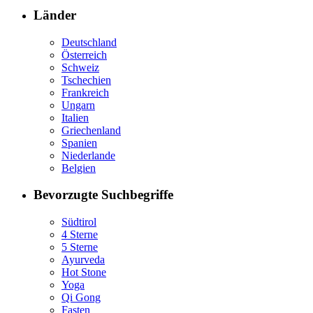
Länder
Deutschland
Österreich
Schweiz
Tschechien
Frankreich
Ungarn
Italien
Griechenland
Spanien
Niederlande
Belgien
Bevorzugte Suchbegriffe
Südtirol
4 Sterne
5 Sterne
Ayurveda
Hot Stone
Yoga
Qi Gong
Fasten