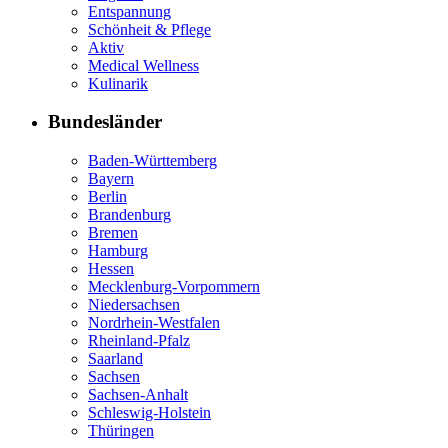
Entspannung
Schönheit & Pflege
Aktiv
Medical Wellness
Kulinarik
Bundesländer
Baden-Württemberg
Bayern
Berlin
Brandenburg
Bremen
Hamburg
Hessen
Mecklenburg-Vorpommern
Niedersachsen
Nordrhein-Westfalen
Rheinland-Pfalz
Saarland
Sachsen
Sachsen-Anhalt
Schleswig-Holstein
Thüringen