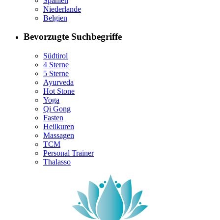
Spanien
Niederlande
Belgien
Bevorzugte Suchbegriffe
Südtirol
4 Sterne
5 Sterne
Ayurveda
Hot Stone
Yoga
Qi Gong
Fasten
Heilkuren
Massagen
TCM
Personal Trainer
Thalasso