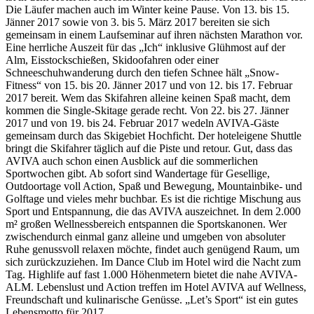
Die Läufer machen auch im Winter keine Pause. Von 13. bis 15.
Jänner 2017 sowie von 3. bis 5. März 2017 bereiten sie sich
gemeinsam in einem Laufseminar auf ihren nächsten Marathon vor.
Eine herrliche Auszeit für das „Ich“ inklusive Glühmost auf der
Alm, Eisstockschießen, Skidoofahren oder einer
Schneeschuhwanderung durch den tiefen Schnee hält „Snow-
Fitness“ von 15. bis 20. Jänner 2017 und von 12. bis 17. Februar
2017 bereit. Wem das Skifahren alleine keinen Spaß macht, dem
kommen die Single-Skitage gerade recht. Von 22. bis 27. Jänner
2017 und von 19. bis 24. Februar 2017 wedeln AVIVA-Gäste
gemeinsam durch das Skigebiet Hochficht. Der hoteleigene Shuttle
bringt die Skifahrer täglich auf die Piste und retour. Gut, dass das
AVIVA auch schon einen Ausblick auf die sommerlichen
Sportwochen gibt. Ab sofort sind Wandertage für Gesellige,
Outdoortage voll Action, Spaß und Bewegung, Mountainbike- und
Golftage und vieles mehr buchbar. Es ist die richtige Mischung aus
Sport und Entspannung, die das AVIVA auszeichnet. In dem 2.000
m² großen Wellnessbereich entspannen die Sportskanonen. Wer
zwischendurch einmal ganz alleine und umgeben von absoluter
Ruhe genussvoll relaxen möchte, findet auch genügend Raum, um
sich zurückzuziehen. Im Dance Club im Hotel wird die Nacht zum
Tag. Highlife auf fast 1.000 Höhenmetern bietet die nahe AVIVA-
ALM. Lebenslust und Action treffen im Hotel AVIVA auf Wellness,
Freundschaft und kulinarische Genüsse. „Let’s Sport“ ist ein gutes
Lebensmotto für 2017.