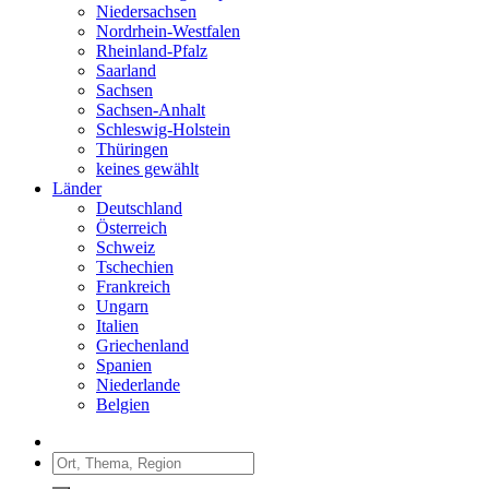
Niedersachsen
Nordrhein-Westfalen
Rheinland-Pfalz
Saarland
Sachsen
Sachsen-Anhalt
Schleswig-Holstein
Thüringen
keines gewählt
Länder
Deutschland
Österreich
Schweiz
Tschechien
Frankreich
Ungarn
Italien
Griechenland
Spanien
Niederlande
Belgien