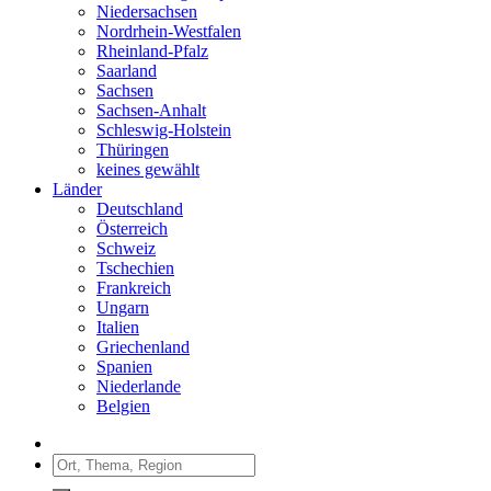
Niedersachsen
Nordrhein-Westfalen
Rheinland-Pfalz
Saarland
Sachsen
Sachsen-Anhalt
Schleswig-Holstein
Thüringen
keines gewählt
Länder
Deutschland
Österreich
Schweiz
Tschechien
Frankreich
Ungarn
Italien
Griechenland
Spanien
Niederlande
Belgien