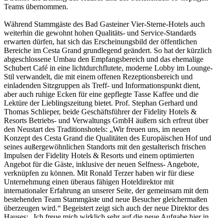
Teams übernommen.
Während Stammgäste des Bad Gasteiner Vier-Sterne-Hotels auch
weiterhin die gewohnt hohen Qualitäts- und Service-Standards
erwarten dürfen, hat sich das Erscheinungsbild der öffentlichen
Bereiche im Cesta Grand grundlegend geändert. So hat der kürzlich
abgeschlossene Umbau den Empfangsbereich und das ehemalige
Schubert Café in eine lichtdurchflutete, moderne Lobby im Lounge-
Stil verwandelt, die mit einem offenen Rezeptionsbereich und
einladenden Sitzgruppen als Treff- und Informationspunkt dient,
aber auch ruhige Ecken für eine gepflegte Tasse Kaffee und die
Lektüre der Lieblingszeitung bietet. Prof. Stephan Gerhard und
Thomas Schlieper, beide Geschäftsführer der Fidelity Hotels &
Resorts Betriebs- und Verwaltungs GmbH äußern sich erfreut über
den Neustart des Traditionshotels: „Wir freuen uns, im neuen
Konzept des Cesta Grand die Qualitäten des Europäischen Hof und
seines außergewöhnlichen Standorts mit den gestalterisch frischen
Impulsen der Fidelity Hotels & Resorts und einem optimierten
Angebot für die Gäste, inklusive der neuen Selfness- Angebote,
verknüpfen zu können. Mit Ronald Terzer haben wir für diese
Unternehmung einen überaus fähigen Hoteldirektor mit
internationaler Erfahrung an unserer Seite, der gemeinsam mit dem
bestehenden Team Stammgäste und neue Besucher gleichermaßen
überzeugen wird.“ Begeistert zeigt sich auch der neue Direktor des
Hauses: „Ich freue mich wirklich sehr auf die neue Aufgabe hier in