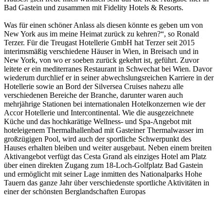
Bad Gastein und zusammen mit Fidelity Hotels & Resorts.
Was für einen schöner Anlass als diesen könnte es geben um von
New York aus im meine Heimat zurück zu kehren?“, so Ronald
Terzer. Für die Treugast Hotellerie GmbH hat Terzer seit 2015
interimsmäßig verschiedene Häuser in Wien, in Breisach und in
New York, von wo er soeben zurück gekehrt ist, geführt. Zuvor
leitete er ein mediterranes Restaurant in Schwechat bei Wien. Davor
wiederum durchlief er in seiner abwechslungsreichen Karriere in der
Hotellerie sowie an Bord der Silversea Cruises nahezu alle
verschiedenen Bereiche der Branche, darunter waren auch
mehrjährige Stationen bei internationalen Hotelkonzernen wie der
Accor Hotellerie und Intercontinental. Wie die ausgezeichnete
Küche und das hochkarätige Wellness- und Spa-Angebot mit
hoteleigenem Thermalhallenbad mit Gasteiner Thermalwasser im
großzügigen Pool, wird auch der sportliche Schwerpunkt des
Hauses erhalten bleiben und weiter ausgebaut. Neben einem breiten
Aktivangebot verfügt das Cesta Grand als einziges Hotel am Platz
über einen direkten Zugang zum 18-Loch-Golfplatz Bad Gastein
und ermöglicht mit seiner Lage inmitten des Nationalparks Hohe
Tauern das ganze Jahr über verschiedenste sportliche Aktivitäten in
einer der schönsten Berglandschaften Europas