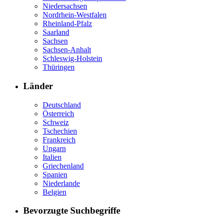
Niedersachsen
Nordrhein-Westfalen
Rheinland-Pfalz
Saarland
Sachsen
Sachsen-Anhalt
Schleswig-Holstein
Thüringen
Länder
Deutschland
Österreich
Schweiz
Tschechien
Frankreich
Ungarn
Italien
Griechenland
Spanien
Niederlande
Belgien
Bevorzugte Suchbegriffe