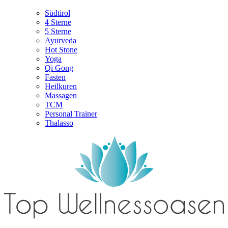
Südtirol
4 Sterne
5 Sterne
Ayurveda
Hot Stone
Yoga
Qi Gong
Fasten
Heilkuren
Massagen
TCM
Personal Trainer
Thalasso