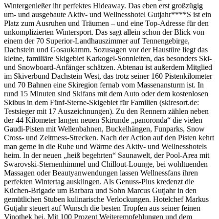
Wintergenießer ihr perfektes Hideaway. Das eben erst großzügig
um- und ausgebaute Aktiv- und Wellnesshotel Gutjahr****S ist ein
Platz zum Ausruhen und Träumen – und eine Top-Adresse für den
unkomplizierten Wintersport. Das sagt allein schon der Blick von
einem der 70 Superior-Landhauszimmer auf Tennengebirge,
Dachstein und Gosaukamm. Sozusagen vor der Haustüre liegt das
kleine, familiäre Skigebiet Karkogel-Sonnleiten, das besonders Ski-
und Snowboard-Anfänger schätzen. Abtenau ist außerdem Mitglied
im Skiverbund Dachstein West, das trotz seiner 160 Pistenkilometer
und 70 Bahnen eine Skiregion fernab vom Massenansturm ist. In
rund 15 Minuten sind Skifans mit dem Auto oder dem kostenlosen
Skibus in dem Fünf-Sterne-Skigebiet für Familien (skiresort.de:
Testsieger mit 17 Auszeichnungen). Zu den Rennern zählen neben
der 44 Kilometer langen neuen Skirunde „panoronda“ die vielen
Gaudi-Pisten mit Wellenbahnen, Buckelhängen, Funparks, Snow
Cross- und Zeitmess-Strecken. Nach der Action auf den Pisten kehrt
man gerne in die Ruhe und Wärme des Aktiv- und Wellnesshotels
heim. In der neuen „heiß begehrten“ Saunawelt, der Pool-Area mit
Swarovski-Sternenhimmel und Chillout-Lounge, bei wohltuenden
Massagen oder Beautyanwendungen lassen Wellnessfans ihren
perfekten Wintertag ausklingen. Als Genuss-Plus kredenzt die
Küchen-Brigade um Barbara und Sohn Marcus Gutjahr in den
gemütlichen Stuben kulinarische Verlockungen. Hotelchef Markus
Gutjahr steuert auf Wunsch die besten Tropfen aus seiner feinen
Vinothek bei. Mit 100 Prozent Weiterempfehlungen und dem