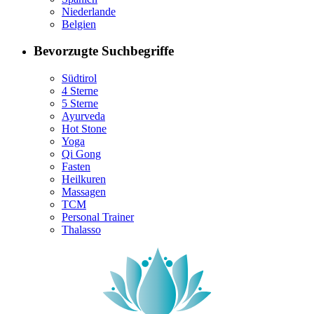
Niederlande
Belgien
Bevorzugte Suchbegriffe
Südtirol
4 Sterne
5 Sterne
Ayurveda
Hot Stone
Yoga
Qi Gong
Fasten
Heilkuren
Massagen
TCM
Personal Trainer
Thalasso