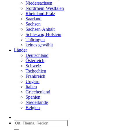
Niedersachsen
Nordrhein-Westfalen
Rheinland-Pfalz
Saarland
Sachsen
Sachsen-Anhalt
Schleswig-Holstein
Thüringen
keines gewählt
Länder
Deutschland
Österreich
Schweiz
Tschechien
Frankreich
Ungarn
Italien
Griechenland
Spanien
Niederlande
Belgien