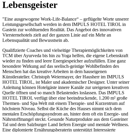
Lebensgeister
"Eine ausgewogene Work-Life-Balance“ – geflügelte Worte unserer
Leistungsgesellschaft werden in dem IMPULS HOTEL TIROL in
Gastein zur wohltuenden Realität. Das Angebot des innovativen
Viersternehotels zielt auf der ganzen Linie auf ein Mehr an
Lebensqualität und Bewusstsein ab.
Qualifizierte Coaches und vielseitige Therapiemöglichkeiten von
TCM über Ayurveda bis hin zu Yoga helfen, die eigene Lebenskraft
wieder zu finden und leere Energiespeicher aufzufüllen. Eine ganz
besondere Wirkung auf das seelisch-geistige Wohlbefinden des
Menschen hat das kreative Arbeiten in dem hauseigenen
Künstleratelier. Christoph Weiermayer, der Hausherr im IMPULS
HOTEL TIROL, ist Maler und akademischer Designer. Unter seiner
Anleitung können Hotelgäste innere Kanäle zur ureigenen kreativen
Quelle öffnen und so manch Belastendes loslassen. Das IMPULS
HOTEL TIROL verfügt über eine beeindruckende, 1.200 m² große
Thermen- und Spa-Welt mit einem Therapie- und Kurzentrum auf
höchstem Niveau. Selbst die Küche des Hauses nimmt sich dem
mentalen Erschöpfungssyndrom an, hinter dem oft ein Energie- und
Nährstoffmangel steckt. Gesunde Naturprodukte aus dem Gasteiner
Tal und dem Salzburger Land liefern Energie und mentale Wellness.
Eine diplomierte Ernährungsberaterin unterstützt Interessierte