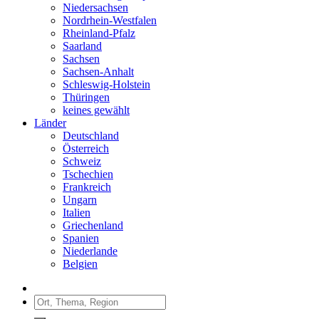
Niedersachsen
Nordrhein-Westfalen
Rheinland-Pfalz
Saarland
Sachsen
Sachsen-Anhalt
Schleswig-Holstein
Thüringen
keines gewählt
Länder
Deutschland
Österreich
Schweiz
Tschechien
Frankreich
Ungarn
Italien
Griechenland
Spanien
Niederlande
Belgien