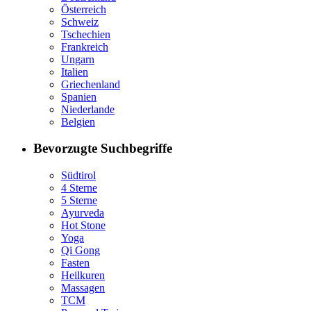
Österreich
Schweiz
Tschechien
Frankreich
Ungarn
Italien
Griechenland
Spanien
Niederlande
Belgien
Bevorzugte Suchbegriffe
Südtirol
4 Sterne
5 Sterne
Ayurveda
Hot Stone
Yoga
Qi Gong
Fasten
Heilkuren
Massagen
TCM