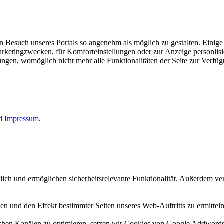
esuch unseres Portals so angenehm als möglich zu gestalten. Einige d
rketingzwecken, für Komforteinstellungen oder zur Anzeige personlisie
llungen, womöglich nicht mehr alle Funktionalitäten der Seite zur Verfü
nd
Impressum
.
erlich und ermöglichen sicherheitsrelevante Funktionalität. Außerdem 
n und den Effekt bestimmter Seiten unseres Web-Auftritts zu ermitteln
n Kanälen zu optimieren, setzen wir Cookies von Google Addwords un