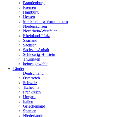
Brandenburg
Bremen
Hamburg
Hessen
Mecklenburg-Vorpommern
Niedersachsen
Nordrhein-Westfalen
Rheinland-Pfalz
Saarland
Sachsen
Sachsen-Anhalt
Schleswig-Holstein
Thüringen
keines gewählt
Länder
Deutschland
Österreich
Schweiz
Tschechien
Frankreich
Ungarn
Italien
Griechenland
Spanien
Niederlande