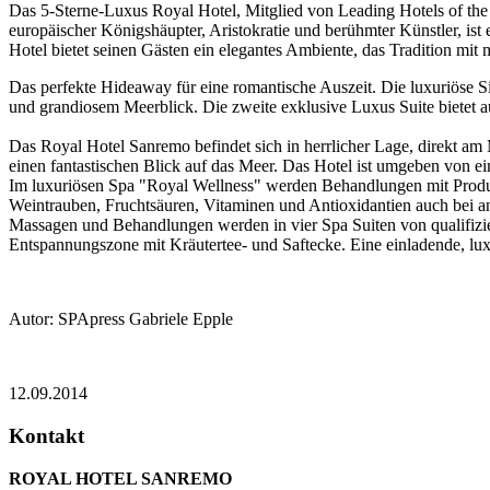
Das 5-Sterne-Luxus Royal Hotel, Mitglied von Leading Hotels of the W
europäischer Königshäupter, Aristokratie und berühmter Künstler, is
Hotel bietet seinen Gästen ein elegantes Ambiente, das Tradition mit
Das perfekte Hideaway für eine romantische Auszeit. Die luxuriöse Si
und grandiosem Meerblick. Die zweite exklusive Luxus Suite bietet a
Das Royal Hotel Sanremo befindet sich in herrlicher Lage, direkt a
einen fantastischen Blick auf das Meer. Das Hotel ist umgeben von e
Im luxuriösen Spa "Royal Wellness" werden Behandlungen mit Produkte
Weintrauben, Fruchtsäuren, Vitaminen und Antioxidantien auch bei an
Massagen und Behandlungen werden in vier Spa Suiten von qualifizi
Entspannungszone mit Kräutertee- und Saftecke. Eine einladende, lux
Autor: SPApress Gabriele Epple
12.09.2014
Kontakt
ROYAL HOTEL SANREMO