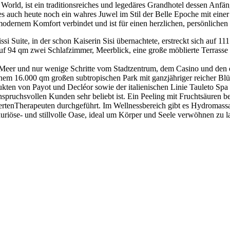
orld, ist ein traditionsreiches und legedäres Grandhotel dessen Anfäng
t es auch heute noch ein wahres Juwel im Stil der Belle Epoche mit ein
 modernem Komfort verbindet und ist für einen herzlichen, persönlichen
ssi Suite, in der schon Kaiserin Sisi übernachtete, erstreckt sich auf 
uf 94 qm zwei Schlafzimmer, Meerblick, eine große möblierte Terrasse 
m Meer und nur wenige Schritte vom Stadtzentrum, dem Casino und den 
inem 16.000 qm großen subtropischen Park mit ganzjähriger reicher Blü
n von Payot und Decléor sowie der italienischen Linie Tauleto Spa an
spruchsvollen Kunden sehr beliebt ist. Ein Peeling mit Fruchtsäuren b
ertenTherapeuten durchgeführt. Im Wellnessbereich gibt es Hydromas
uriöse- und stillvolle Oase, ideal um Körper und Seele verwöhnen zu l