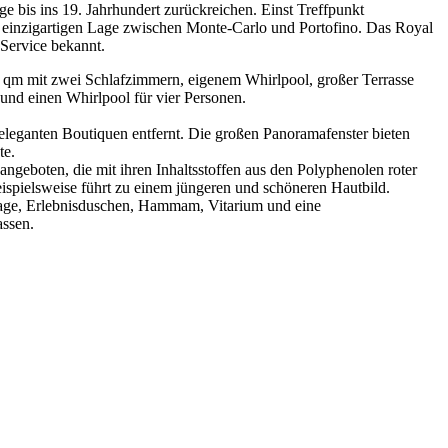
e bis ins 19. Jahrhundert zurückreichen. Einst Treffpunkt
er einzigartigen Lage zwischen Monte-Carlo und Portofino. Das Royal
 Service bekannt.
111 qm mit zwei Schlafzimmern, eigenem Whirlpool, großer Terrasse
und einen Whirlpool für vier Personen.
eleganten Boutiquen entfernt. Die großen Panoramafenster bieten
te.
geboten, die mit ihren Inhaltsstoffen aus den Polyphenolen roter
eispielsweise führt zu einem jüngeren und schöneren Hautbild.
sage, Erlebnisduschen, Hammam, Vitarium und eine
assen.