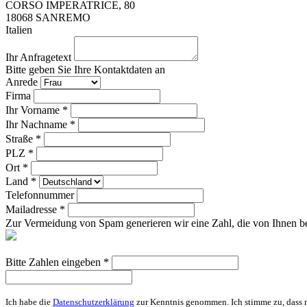
CORSO IMPERATRICE, 80
18068
SANREMO
Italien
Ihr Anfragetext
Bitte geben Sie Ihre Kontaktdaten an
Anrede
Firma
Ihr Vorname *
Ihr Nachname *
Straße *
PLZ *
Ort *
Land *
Telefonnummer
Mailadresse *
Zur Vermeidung von Spam generieren wir eine Zahl, die von Ihnen be
Bitte Zahlen eingeben *
Ich habe die
Datenschutzerklärung
zur Kenntnis genommen. Ich stimme zu, dass m