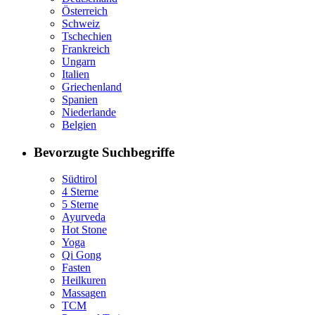
Österreich
Schweiz
Tschechien
Frankreich
Ungarn
Italien
Griechenland
Spanien
Niederlande
Belgien
Bevorzugte Suchbegriffe
Südtirol
4 Sterne
5 Sterne
Ayurveda
Hot Stone
Yoga
Qi Gong
Fasten
Heilkuren
Massagen
TCM