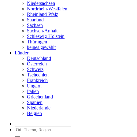
Niedersachsen
Nordrhein-Westfalen
Rheinland-Pfalz
Saarland
Sachsen
Sachsen-Anhalt
Schleswig-Holstein
Thüringen
keines gewählt
Länder
Deutschland
Österreich
Schweiz
Tschechien
Frankreich
Ungarn
Italien
Griechenland
Spanien
Niederlande
Belgien