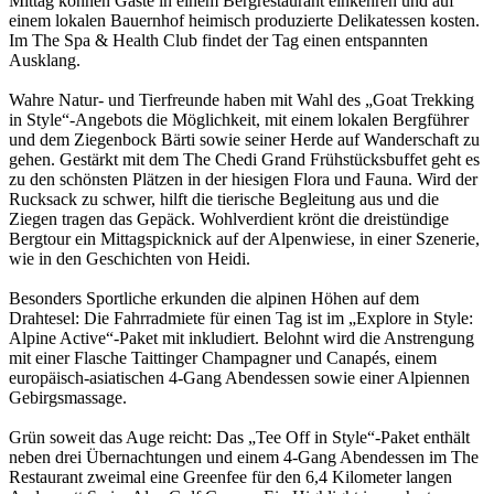
Mittag können Gäste in einem Bergrestaurant einkehren und auf
einem lokalen Bauernhof heimisch produzierte Delikatessen kosten.
Im The Spa & Health Club findet der Tag einen entspannten
Ausklang.
Wahre Natur- und Tierfreunde haben mit Wahl des „Goat Trekking
in Style“-Angebots die Möglichkeit, mit einem lokalen Bergführer
und dem Ziegenbock Bärti sowie seiner Herde auf Wanderschaft zu
gehen. Gestärkt mit dem The Chedi Grand Frühstücksbuffet geht es
zu den schönsten Plätzen in der hiesigen Flora und Fauna. Wird der
Rucksack zu schwer, hilft die tierische Begleitung aus und die
Ziegen tragen das Gepäck. Wohlverdient krönt die dreistündige
Bergtour ein Mittagspicknick auf der Alpenwiese, in einer Szenerie,
wie in den Geschichten von Heidi.
Besonders Sportliche erkunden die alpinen Höhen auf dem
Drahtesel: Die Fahrradmiete für einen Tag ist im „Explore in Style:
Alpine Active“-Paket mit inkludiert. Belohnt wird die Anstrengung
mit einer Flasche Taittinger Champagner und Canapés, einem
europäisch-asiatischen 4-Gang Abendessen sowie einer Alpiennen
Gebirgsmassage.
Grün soweit das Auge reicht: Das „Tee Off in Style“-Paket enthält
neben drei Übernachtungen und einem 4-Gang Abendessen im The
Restaurant zweimal eine Greenfee für den 6,4 Kilometer langen