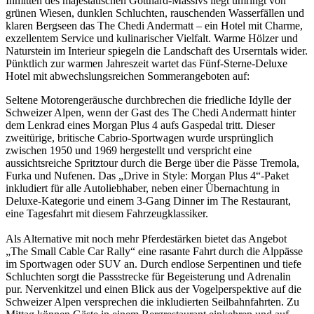
Inmitten des majestätischen Gotthard-Massivs liegt umringt von
grünen Wiesen, dunklen Schluchten, rauschenden Wasserfällen und
klaren Bergseen das The Chedi Andermatt – ein Hotel mit Charme,
exzellentem Service und kulinarischer Vielfalt. Warme Hölzer und
Naturstein im Interieur spiegeln die Landschaft des Urserntals wider.
Pünktlich zur warmen Jahreszeit wartet das Fünf-Sterne-Deluxe
Hotel mit abwechslungsreichen Sommerangeboten auf:
Seltene Motorengeräusche durchbrechen die friedliche Idylle der
Schweizer Alpen, wenn der Gast des The Chedi Andermatt hinter
dem Lenkrad eines Morgan Plus 4 aufs Gaspedal tritt. Dieser
zweitürige, britische Cabrio-Sportwagen wurde ursprünglich
zwischen 1950 und 1969 hergestellt und verspricht eine
aussichtsreiche Spritztour durch die Berge über die Pässe Tremola,
Furka und Nufenen. Das „Drive in Style: Morgan Plus 4“-Paket
inkludiert für alle Autoliebhaber, neben einer Übernachtung in
Deluxe-Kategorie und einem 3-Gang Dinner im The Restaurant,
eine Tagesfahrt mit diesem Fahrzeugklassiker.
Als Alternative mit noch mehr Pferdestärken bietet das Angebot
„The Small Cable Car Rally“ eine rasante Fahrt durch die Alppässe
im Sportwagen oder SUV an. Durch endlose Serpentinen und tiefe
Schluchten sorgt die Passstrecke für Begeisterung und Adrenalin
pur. Nervenkitzel und einen Blick aus der Vogelperspektive auf die
Schweizer Alpen versprechen die inkludierten Seilbahnfahrten. Zu