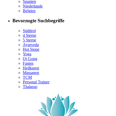
Spanien
Niederlande
Belgien
Bevorzugte Suchbegriffe
Südtirol
4 Sterne
5 Sterne
Ayurveda
Hot Stone
Yoga
Qi Gong
Fasten
Heilkuren
Massagen
TCM
Personal Trainer
Thalasso