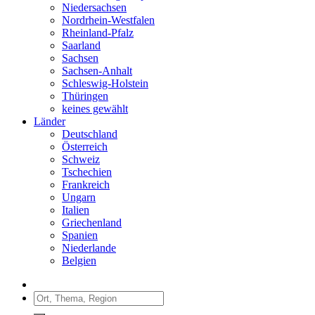
Niedersachsen
Nordrhein-Westfalen
Rheinland-Pfalz
Saarland
Sachsen
Sachsen-Anhalt
Schleswig-Holstein
Thüringen
keines gewählt
Länder
Deutschland
Österreich
Schweiz
Tschechien
Frankreich
Ungarn
Italien
Griechenland
Spanien
Niederlande
Belgien