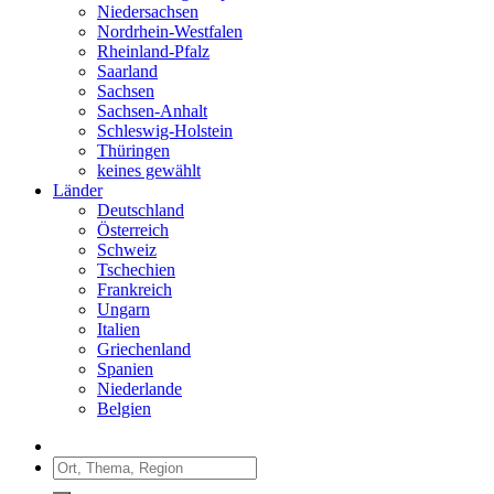
Niedersachsen
Nordrhein-Westfalen
Rheinland-Pfalz
Saarland
Sachsen
Sachsen-Anhalt
Schleswig-Holstein
Thüringen
keines gewählt
Länder
Deutschland
Österreich
Schweiz
Tschechien
Frankreich
Ungarn
Italien
Griechenland
Spanien
Niederlande
Belgien