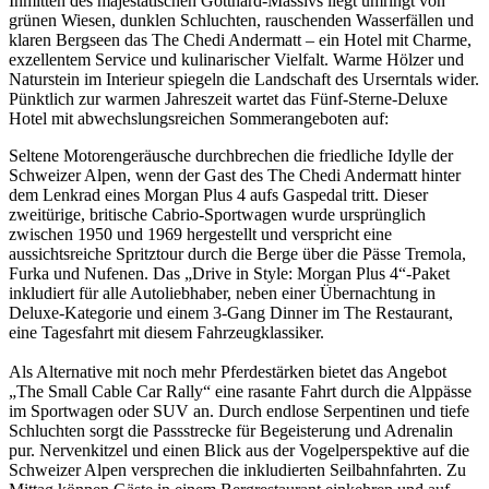
Inmitten des majestätischen Gotthard-Massivs liegt umringt von
grünen Wiesen, dunklen Schluchten, rauschenden Wasserfällen und
klaren Bergseen das The Chedi Andermatt – ein Hotel mit Charme,
exzellentem Service und kulinarischer Vielfalt. Warme Hölzer und
Naturstein im Interieur spiegeln die Landschaft des Urserntals wider.
Pünktlich zur warmen Jahreszeit wartet das Fünf-Sterne-Deluxe
Hotel mit abwechslungsreichen Sommerangeboten auf:
Seltene Motorengeräusche durchbrechen die friedliche Idylle der
Schweizer Alpen, wenn der Gast des The Chedi Andermatt hinter
dem Lenkrad eines Morgan Plus 4 aufs Gaspedal tritt. Dieser
zweitürige, britische Cabrio-Sportwagen wurde ursprünglich
zwischen 1950 und 1969 hergestellt und verspricht eine
aussichtsreiche Spritztour durch die Berge über die Pässe Tremola,
Furka und Nufenen. Das „Drive in Style: Morgan Plus 4“-Paket
inkludiert für alle Autoliebhaber, neben einer Übernachtung in
Deluxe-Kategorie und einem 3-Gang Dinner im The Restaurant,
eine Tagesfahrt mit diesem Fahrzeugklassiker.
Als Alternative mit noch mehr Pferdestärken bietet das Angebot
„The Small Cable Car Rally“ eine rasante Fahrt durch die Alppässe
im Sportwagen oder SUV an. Durch endlose Serpentinen und tiefe
Schluchten sorgt die Passstrecke für Begeisterung und Adrenalin
pur. Nervenkitzel und einen Blick aus der Vogelperspektive auf die
Schweizer Alpen versprechen die inkludierten Seilbahnfahrten. Zu