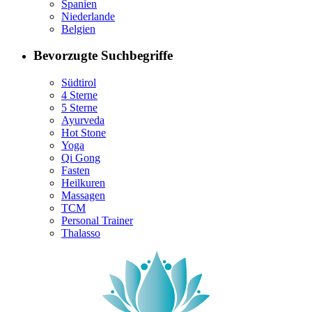
Spanien
Niederlande
Belgien
Bevorzugte Suchbegriffe
Südtirol
4 Sterne
5 Sterne
Ayurveda
Hot Stone
Yoga
Qi Gong
Fasten
Heilkuren
Massagen
TCM
Personal Trainer
Thalasso