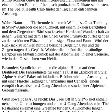
Mittag können Gäste in einem Bergrestaurant einkehren und auf
einem lokalen Bauernhof heimisch produzierte Delikatessen kosten.
Im The Spa & Health Club findet der Tag einen entspannten
Ausklang.
Wahre Natur- und Tierfreunde haben mit Wahl des „Goat Trekking
in Style“-Angebots die Möglichkeit, mit einem lokalen Bergführer
und dem Ziegenbock Bärti sowie seiner Herde auf Wanderschaft zu
gehen. Gestärkt mit dem The Chedi Grand Frühstücksbuffet geht es
zu den schönsten Plätzen in der hiesigen Flora und Fauna. Wird der
Rucksack zu schwer, hilft die tierische Begleitung aus und die
Ziegen tragen das Gepäck. Wohlverdient krönt die dreistündige
Bergtour ein Mittagspicknick auf der Alpenwiese, in einer Szenerie,
wie in den Geschichten von Heidi.
Besonders Sportliche erkunden die alpinen Höhen auf dem
Drahtesel: Die Fahrradmiete für einen Tag ist im „Explore in Style:
Alpine Active“-Paket mit inkludiert. Belohnt wird die Anstrengung
mit einer Flasche Taittinger Champagner und Canapés, einem
europäisch-asiatischen 4-Gang Abendessen sowie einer Alpiennen
Gebirgsmassage.
Grün soweit das Auge reicht: Das „Tee Off in Style“-Paket enthält
neben drei Übernachtungen und einem 4-Gang Abendessen im The
Restaurant zweimal eine Greenfee für den 6,4 Kilometer langen