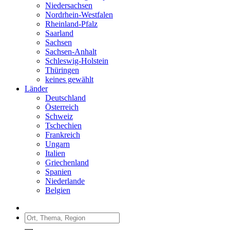
Niedersachsen
Nordrhein-Westfalen
Rheinland-Pfalz
Saarland
Sachsen
Sachsen-Anhalt
Schleswig-Holstein
Thüringen
keines gewählt
Länder
Deutschland
Österreich
Schweiz
Tschechien
Frankreich
Ungarn
Italien
Griechenland
Spanien
Niederlande
Belgien