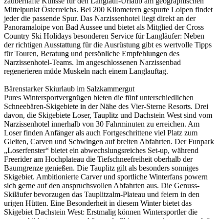
zauberhafte Kulisse für den Langlauf-Urlaub am geographischen
Mittelpunkt Österreichs. Bei 200 Kilometern gespurte Loipen findet
jeder die passende Spur. Das Narzissenhotel liegt direkt an der
Panoramaloipe von Bad Aussee und bietet als Mitglied der Cross
Country Ski Holidays besonderen Service für Langläufer: Neben
der richtigen Ausstattung für die Ausrüstung gibt es wertvolle Tipps
für Touren, Beratung und persönliche Empfehlungen des
Narzissenhotel-Teams. Im angeschlossenen Narzissenbad
regenerieren müde Muskeln nach einem Langlauftag.
Bärenstarker Skiurlaub im Salzkammergut
Pures Wintersportvergnügen bieten die fünf unterschiedlichen
Schneebären-Skigebiete in der Nähe des Vier-Sterne Resorts. Drei
davon, die Skigebiete Loser, Tauplitz und Dachstein West sind vom
Narzissenhotel innerhalb von 30 Fahrminuten zu erreichen. Am
Loser finden Anfänger als auch Fortgeschrittene viel Platz zum
Gleiten, Carven und Schwingen auf breiten Abfahrten. Der Funpark
„Loserfenster“ bietet ein abwechslungsreiches Set-up, während
Freerider am Hochplateau die Tiefschneefreiheit oberhalb der
Baumgrenze genießen. Die Tauplitz gilt als besonders sonniges
Skigebiet. Ambitionierte Carver und sportliche Winterfans powern
sich gerne auf den anspruchsvollen Abfahrten aus. Die Genuss-
Skiläufer bevorzugen das Tauplitzalm-Plateau und feiern in den
urigen Hütten. Eine Besonderheit in diesem Winter bietet das
Skigebiet Dachstein West: Erstmalig können Wintersportler die