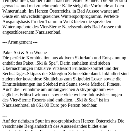
Temperaturen, sondern auch bald den ersten Schnee. Die Skier sind
gewachst und mit zunehmender Kälte steigt die Vorfreude auf den
Winterurlaub. Im Herzen Österreichs, in Bad Aussee wartet auf
Gäste ein abwechslungsreiches Wintersportprogramm. Perfekte
Ausgangsbasis für den Traum in Weiß bieten die speziellen
Winterangebote des Vier-Sterne Narzissenhotels Bad Aussee mit
angeschlossenem Narzissenbad.
--- Arrangement ---
Paket Ski & Spa Woche
Die perfekte Kombination aus aktivem Skiurlaub und Entspannung
enthält das Paket „Ski & Spa“. Darin enthalten sind sieben
Übernachtungen inklusive Vitalresort Frühstücksbuffet und der
Sechs-Tages-Skipass der Skiregion Schneebärenland. Inkludiert sind
zudem der kostenlose Shuttlebus zum Skigebiet Loser, sowie die
Eintrittsleistungen ins Solebad mit Sauna sowie Medical Fitness.
Auch die Teilnahme am umfangreichen Aktivprogramm wie
tägliches Frühschwimmen sowie viele weitere Inklusivleistungen
des Vier-Sterne Resorts sind enthalten. „Ski & Spa“ ist im
Narzissenhotel ab 861,00 Euro pro Person buchbar.
---
Auf der richtigen Spur im geographischen Herzen Österreichs Die
verschneite Berglandschaft des Ausseerlandes bildet eine