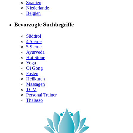
Spanien
Niederlande
Belgien
Bevorzugte Suchbegriffe
Südtirol
4 Sterne
5 Sterne
Ayurveda
Hot Stone
Yoga
Qi Gong
Fasten
Heilkuren
Massagen
TCM
Personal Trainer
Thalasso