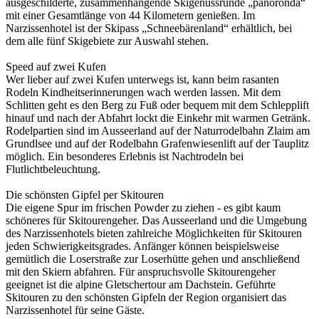
ausgeschilderte, zusammenhängende Skigenussrunde „panoronda“
mit einer Gesamtlänge von 44 Kilometern genießen. Im
Narzissenhotel ist der Skipass „Schneebärenland“ erhältlich, bei
dem alle fünf Skigebiete zur Auswahl stehen.
Speed auf zwei Kufen
Wer lieber auf zwei Kufen unterwegs ist, kann beim rasanten
Rodeln Kindheitserinnerungen wach werden lassen. Mit dem
Schlitten geht es den Berg zu Fuß oder bequem mit dem Schlepplift
hinauf und nach der Abfahrt lockt die Einkehr mit warmen Getränk.
Rodelpartien sind im Ausseerland auf der Naturrodelbahn Zlaim am
Grundlsee und auf der Rodelbahn Grafenwiesenlift auf der Tauplitz
möglich. Ein besonderes Erlebnis ist Nachtrodeln bei
Flutlichtbeleuchtung.
Die schönsten Gipfel per Skitouren
Die eigene Spur im frischen Powder zu ziehen - es gibt kaum
schöneres für Skitourengeher. Das Ausseerland und die Umgebung
des Narzissenhotels bieten zahlreiche Möglichkeiten für Skitouren
jeden Schwierigkeitsgrades. Anfänger können beispielsweise
gemütlich die Loserstraße zur Loserhütte gehen und anschließend
mit den Skiern abfahren. Für anspruchsvolle Skitourengeher
geeignet ist die alpine Gletschertour am Dachstein. Geführte
Skitouren zu den schönsten Gipfeln der Region organisiert das
Narzissenhotel für seine Gäste.